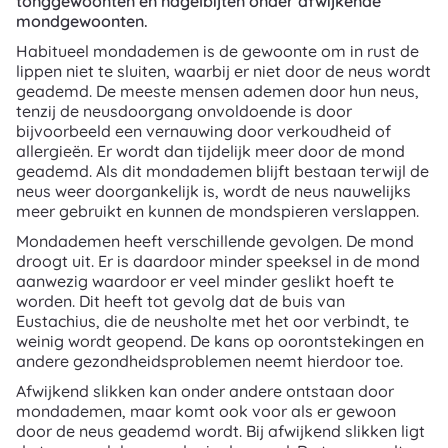
tonggewoonten en nagelbijten onder afwijkende
mondgewoonten.
Habitueel mondademen is de gewoonte om in rust de
lippen niet te sluiten, waarbij er niet door de neus wordt
geademd. De meeste mensen ademen door hun neus,
tenzij de neusdoorgang onvoldoende is door
bijvoorbeeld een vernauwing door verkoudheid of
allergieën. Er wordt dan tijdelijk meer door de mond
geademd. Als dit mondademen blijft bestaan terwijl de
neus weer doorgankelijk is, wordt de neus nauwelijks
meer gebruikt en kunnen de mondspieren verslappen.
Mondademen heeft verschillende gevolgen. De mond
droogt uit. Er is daardoor minder speeksel in de mond
aanwezig waardoor er veel minder geslikt hoeft te
worden. Dit heeft tot gevolg dat de buis van
Eustachius, die de neusholte met het oor verbindt, te
weinig wordt geopend. De kans op oorontstekingen en
andere gezondheidsproblemen neemt hierdoor toe.
Afwijkend slikken kan onder andere ontstaan door
mondademen, maar komt ook voor als er gewoon
door de neus geademd wordt. Bij afwijkend slikken ligt