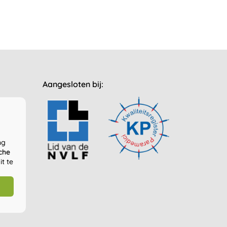
Aangesloten bij:
ng
che
t te