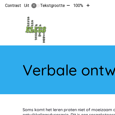
Tekst
Tekst
Contrast
Tekstgrootte
100%
Uit
verkleinen
vergroten
met
met
10%
10%
Hoo
Verbale ontw
Soms komt het leren praten niet of moeizaam o
ontwikkelingsdyspraxie. Dit is een spraakstoor