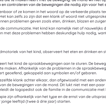
 controleren van de bewegingen die nodig zijn voor het 
enbaar of ze komen in het woord op de verkeerde plaats tere
Het kan zelfs zo zijn dat een klank of woord niet uitgespro
unnen problemen geven zoals eten, drinken, blazen en zuigen
in de communicatie. Het kind kan namelijk niet of nauwelijks
n met deze problemen hebben deskundige hulp nodig, want h
motoriek van het kind, observeert het eten en drinken en s
leert het kind de spraakbewegingen aan te sturen. De beweg
e maken. Afhankelijk van de problemen in de spraakbeweg
rt geoefend, gekoppeld aan symbolen en/of gebaren.
dezelfde klank achter elkaar, dan afgewisseld met een ande
 van de bewegingen van de mond. Dit lukt niet met een paar
leidt de logopedist ook de familie in de communicatie met 
pie zijn afhankelijk van het type en de ernst van de uitspr
jonge leeftijd (twee á drie jaar) starten.