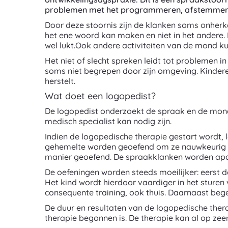
problemen met het programmeren, afstemmen en
Door deze stoornis zijn de klanken soms onherk
het ene woord kan maken en niet in het andere. 
wel lukt.Ook andere activiteiten van de mond k
Het niet of slecht spreken leidt tot problemen 
soms niet begrepen door zijn omgeving. Kindere
herstelt.
Wat doet een logopedist?
De logopedist onderzoekt de spraak en de mond
medisch specialist kan nodig zijn.
Indien de logopedische therapie gestart wordt, 
gehemelte worden geoefend om ze nauwkeurig t
manier geoefend. De spraakklanken worden apa
De oefeningen worden steeds moeilijker: eerst 
Het kind wordt hierdoor vaardiger in het sturen
consequente training, ook thuis. Daarnaast bege
De duur en resultaten van de logopedische thera
therapie begonnen is. De therapie kan al op zeer 