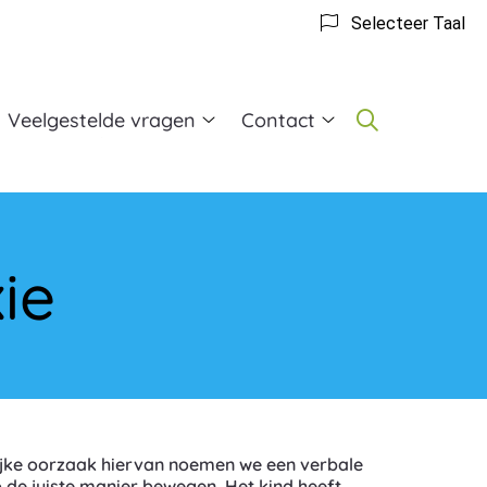
Selecteer Taal
Veelgestelde vragen
Contact
t
Veelgestelde
Contact
vragen
submenu
gopedie
submenu
bmenu
ie
ijke oorzaak hiervan noemen we een verbale
 de juiste manier bewegen. Het kind heeft