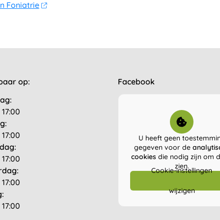
n Foniatrie
baar op:
Facebook
ag:
 17:00
g:
 17:00
U heeft geen toestemmi
dag:
gegeven voor de
analytis
cookies
die nodig zijn om di
 17:00
zien.
rdag:
Cookie-instellingen
 17:00
wijzigen
g:
 17:00