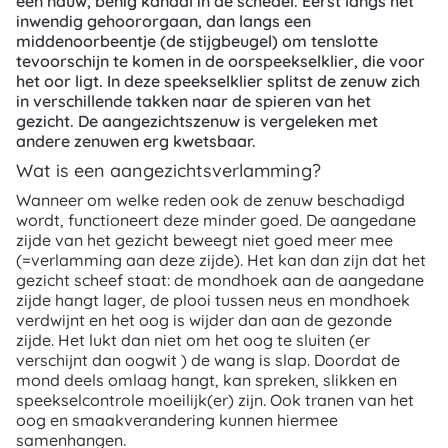
een nauw, benig kanaal in de schedel. Eerst langs het
inwendig gehoororgaan, dan langs een
middenoorbeentje (de stijgbeugel) om tenslotte
tevoorschijn te komen in de oorspeekselklier, die voor
het oor ligt. In deze speekselklier splitst de zenuw zich
in verschillende takken naar de spieren van het
gezicht. De aangezichtszenuw is vergeleken met
andere zenuwen erg kwetsbaar.
Wat is een aangezichtsverlamming?
Wanneer om welke reden ook de zenuw beschadigd
wordt, functioneert deze minder goed. De aangedane
zijde van het gezicht beweegt niet goed meer mee
(=verlamming aan deze zijde). Het kan dan zijn dat het
gezicht scheef staat: de mondhoek aan de aangedane
zijde hangt lager, de plooi tussen neus en mondhoek
verdwijnt en het oog is wijder dan aan de gezonde
zijde. Het lukt dan niet om het oog te sluiten (er
verschijnt dan oogwit ) de wang is slap. Doordat de
mond deels omlaag hangt, kan spreken, slikken en
speekselcontrole moeilijk(er) zijn. Ook tranen van het
oog en smaakverandering kunnen hiermee
samenhangen.