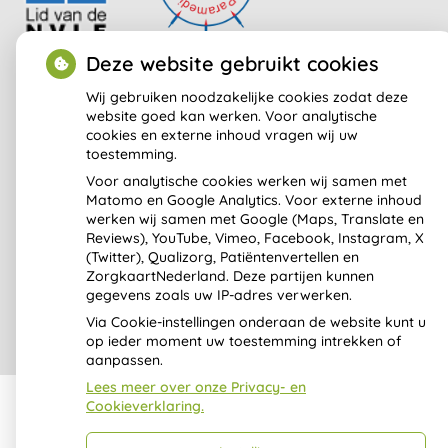
Deze website gebruikt cookies
Wij gebruiken noodzakelijke cookies zodat deze
website goed kan werken. Voor analytische
cookies en externe inhoud vragen wij uw
toestemming.
Uw Zorg Online
|
Beheer
Voor analytische cookies werken wij samen met
ontwerp:
Studio Janine Terlouw
Matomo en Google Analytics. Voor externe inhoud
werken wij samen met Google (Maps, Translate en
Bezoek
Reviews), YouTube, Vimeo, Facebook, Instagram, X
onze
(Twitter), Qualizorg, Patiëntenvertellen en
facebook
ZorgkaartNederland. Deze partijen kunnen
pagina
gegevens zoals uw IP-adres verwerken.
Privacy verklaring
|
Cookie-instellingen
|
Voorwaarden
Via Cookie-instellingen onderaan de website kunt u
op ieder moment uw toestemming intrekken of
aanpassen.
Lees meer over onze Privacy- en
Cookieverklaring.