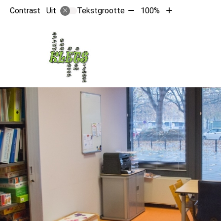
Tekst
Tekst
Contrast
Tekstgrootte
100%
Uit
verkleinen
vergroten
met
met
10%
10%
Hoo