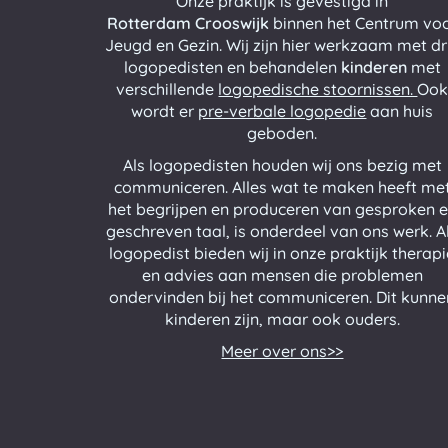
Onze
praktijk
is gevestigd in
Rotterdam Crooswijk
binnen het Centrum vo
Jeugd en Gezin. Wij zijn hier werkzaam met dr
logopedisten en behandelen
kinderen
met
verschillende
logopedische stoornissen.
Oo
wordt er
pre-verbale logopedie
aan huis
geboden.
Als logopedisten houden wij ons bezig met
communiceren. Alles wat te maken heeft me
het begrijpen en produceren van gesproken 
geschreven taal, is onderdeel van ons werk. A
logopedist bieden wij in onze praktijk therap
en advies aan mensen die problemen
ondervinden bij het communiceren. Dit kunne
kinderen zijn, maar ook ouders.
Meer over ons>>