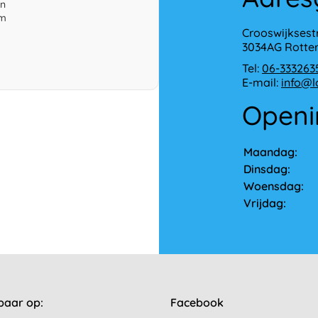
en
om
Crooswijksest
3034AG Rott
Tel:
06-333263
E-mail:
info@l
Openi
Maandag:
Dinsdag:
Woensdag:
Vrijdag:
baar op:
Facebook