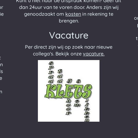
Kunt u niet naar de afspraak komen? Geef dit
or
dan 24uur van te voren door. Anders zijn wij
ie
genoodzaakt om
kosten
in rekening te
o
brengen.
k
Vacature
Per direct zijn wij op zoek naar nieuwe
collega's. Bekijk onze
vacature.
t
en
ls
ie
n