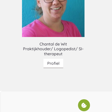
Chantal de Wit
Praktijkhouder/ Logopedist/ SI-
therapeut
Profiel
van
Chantal
de
Wit