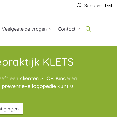
Selecteer Taal
Veelgestelde vragen
Contact
t
Veelgestelde
Contact
vragen
submenu
gopedie
submenu
bmenu
praktijk KLETS
eft een cliënten STOP. Kinderen
r preventieve logopedie kunt u
tigingen