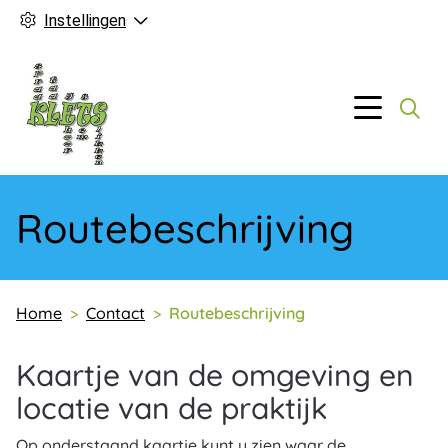
Instellingen
Hoofd
Menu
Routebeschrijving
Home
Contact
Routebeschrijving
Kaartje van de omgeving en
locatie van de praktijk
Op onderstaand kaartje kunt u zien waar de