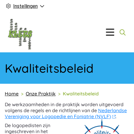
Instellingen
Hoofd
Menu
Kwaliteitsbeleid
Home
Onze Praktijk
Kwaliteitsbeleid
De werkzaamheden in de praktijk worden uitgevoerd
volgens de regels en de richtlijnen van de
Nederlandse
Vereniging voor Logopedie en Foniatrie (NVLF)
.
De logopedisten zijn
ingeschreven in het