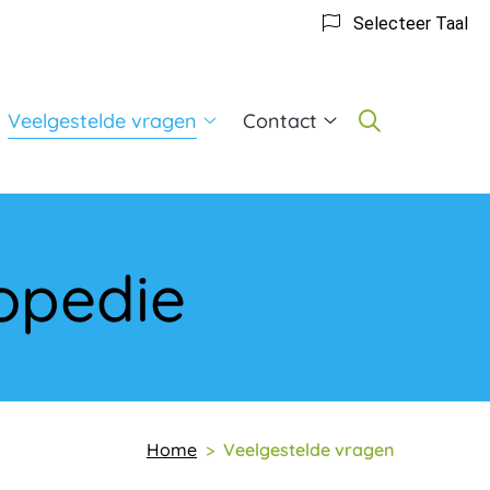
Selecteer Taal
Veelgestelde vragen
Contact
t
Veelgestelde
Contact
vragen
submenu
gopedie
submenu
bmenu
opedie
Home
Veelgestelde vragen