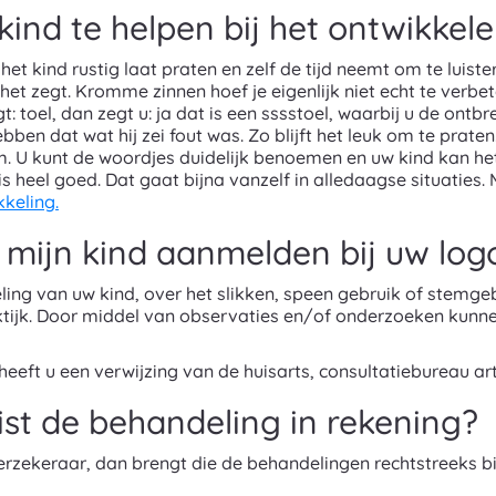
ind te helpen bij het ontwikkele
 het kind rustig laat praten en zelf de tijd neemt om te luis
d het zegt. Kromme zinnen hoef je eigenlijk niet echt te verb
 toel, dan zegt u: ja dat is een sssstoel, waarbij u de ontbr
ebben dat wat hij zei fout was. Zo blijft het leuk om te pra
. U kunt de woordjes duidelijk benoemen en uw kind kan he
 is heel goed. Dat gaat bijna vanzelf in alledaagse situaties.
keling.
 mijn kind aanmelden bij uw log
ing van uw kind, over het slikken, speen gebruik of stemgebr
k. Door middel van observaties en/of onderzoeken kunnen w
ft u een verwijzing van de huisarts, consultatiebureau arts
ist de behandeling in rekening?
zekeraar, dan brengt die de behandelingen rechtstreeks bij 