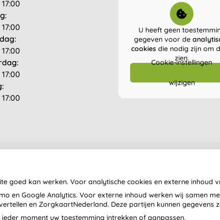
 17:00
g:
 17:00
U heeft geen toestemmi
dag:
gegeven voor de
analytis
cookies
die nodig zijn om di
 17:00
zien.
rdag:
Cookie-instellingen
 17:00
wijzigen
g:
 17:00
ite goed kan werken. Voor analytische cookies en externe inhoud 
o en Google Analytics. Voor externe inhoud werken wij samen met
envertellen en ZorgkaartNederland. Deze partijen kunnen gegevens 
op ieder moment uw toestemming intrekken of aanpassen.