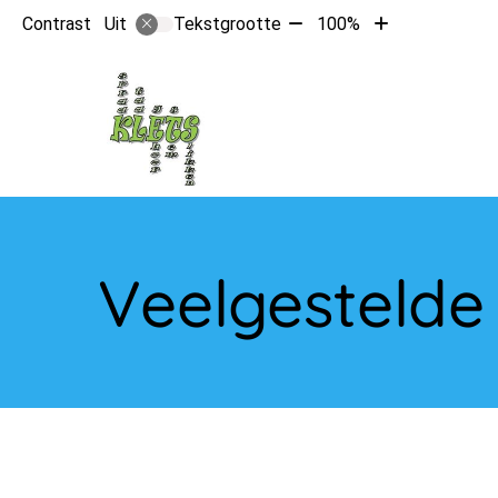
Tekst
Tekst
Contrast
Tekstgrootte
100%
Uit
verkleinen
vergroten
met
met
10%
10%
Hoo
Veelgestelde