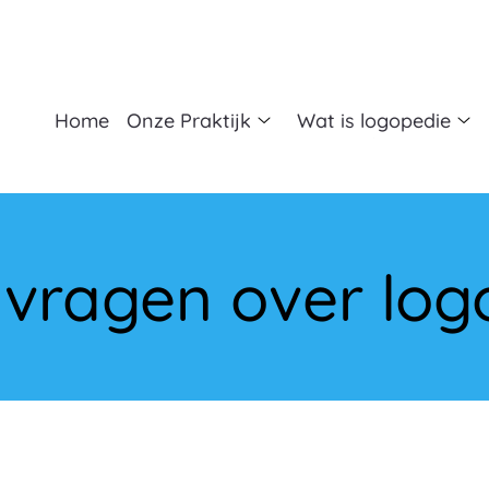
fdmenu
Home
Onze Praktijk
Wat is logopedie
Onze
Wa
Praktijk
is
submenu
lo
su
 vragen over log