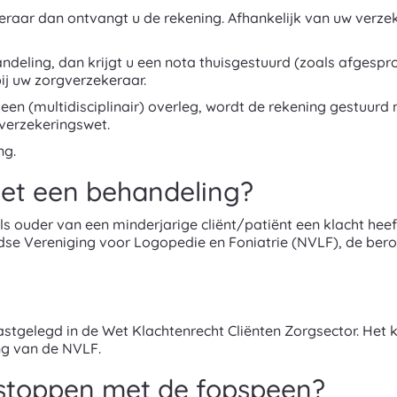
keraar dan ontvangt u de rekening. Afhankelijk van uw verz
andeling, dan krijgt u een nota thuisgestuurd (zoals afgesp
bij uw zorgverzekeraar.
en (multidisciplinair) overleg, wordt de rekening gestuurd
gverzekeringswet.
ng.
met een behandeling?
ls ouder van een minderjarige cliënt/patiënt een klacht hee
ndse Vereniging voor Logopedie en Foniatrie (NVLF), de ber
astgelegd in de Wet Klachtenrecht Cliënten Zorgsector. Het
ng van de NVLF.
stoppen met de fopspeen?