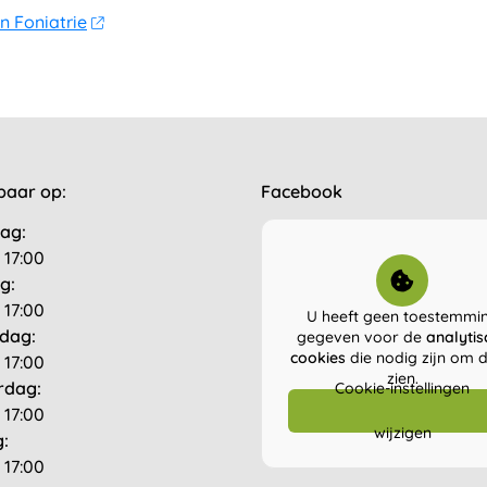
n Foniatrie
baar op:
Facebook
ag:
 17:00
g:
 17:00
U heeft geen toestemmi
dag:
gegeven voor de
analytis
cookies
die nodig zijn om di
 17:00
zien.
rdag:
Cookie-instellingen
 17:00
wijzigen
g:
 17:00