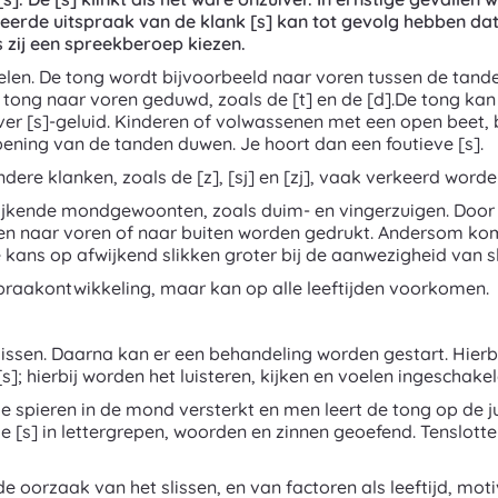
eerde uitspraak van de klank [s] kan tot gevolg hebben dat
zij een spreekberoep kiezen.
ispelen. De tong wordt bijvoorbeeld naar voren tussen de ta
ong naar voren geduwd, zoals de [t] en de [d].De tong kan 
 [s]-geluid. Kinderen of volwassenen met een open beet, bij
ening van de tanden duwen. Je hoort dan een foutieve [s].
ere klanken, zoals de [z], [sj] en [zj], vaak verkeerd word
ijkende mondgewoonten, zoals duim- en vingerzuigen. Door h
zen naar voren of naar buiten worden gedrukt. Andersom k
e kans op afwijkend slikken groter bij de aanwezigheid van sl
 spraakontwikkeling, maar kan op alle leeftijden voorkomen.
issen. Daarna kan er een behandeling worden gestart. Hierb
]; hierbij worden het luisteren, kijken en voelen ingeschakel
pieren in de mond versterkt en men leert de tong op de jui
 de [s] in lettergrepen, woorden en zinnen geoefend. Tenslot
 oorzaak van het slissen, en van factoren als leeftijd, motiv