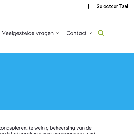
Selecteer Taal
Veelgestelde vragen
Contact
t
Veelgestelde
Contact
vragen
submenu
gopedie
submenu
bmenu
 tongspieren, te weinig beheersing van de
 wordt het spreken slecht verstaanbaar, wat