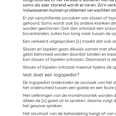
soms als zeer storend wordt ervaren. Zo’n verk
Volwassenen kunnen problemen verwachten als 
Er zijn verschillende oorzaken van slissen of l
gehoord. Soms wordt ook bij andere klanken de t
worden geschoven. Ook dan ontstaat een onzuiver
boventanden, zullen hun tong vaak tussen de op
Een verkeerd uitgesproken [s] maakt dat ook and
Slissen en lispelen gaan dikwijls samen met afw
gebit beïnvloed worden doordat tanden en kie
kan slissen of lispelen ontstaan. Daarnaast is d
Slissen of lispelen ontstaat meestal tijdens de
Wat doet een logopedist?
De logopedist onderzoekt de oorzaak van het sl
het onderscheid tussen een goede en een foute [s
Met oefeningen van de mondmotoriek worden de s
alleen de [s] goed uit te spreken, daarna volgt
het gewone spreken.
Het resultaat van de behandeling hangt af van de