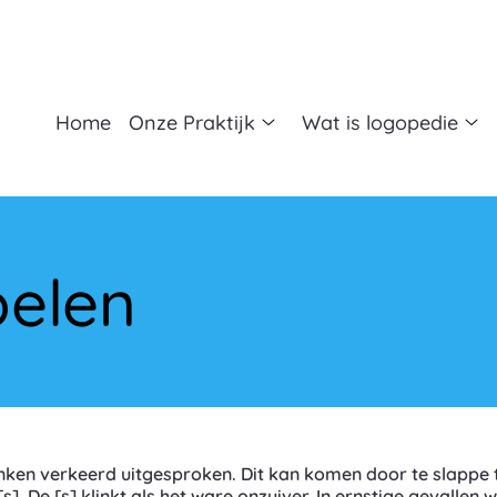
fdmenu
Home
Onze Praktijk
Wat is logopedie
Onze
Wa
Praktijk
is
submenu
lo
su
pelen
klanken verkeerd uitgesproken. Dit kan komen door te slappe
]. De [s] klinkt als het ware onzuiver. In ernstige gevallen