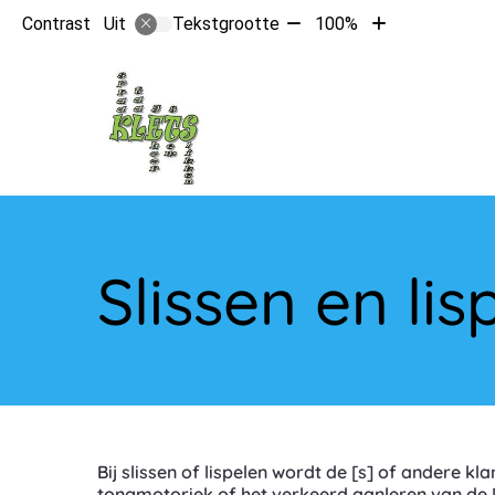
Tekst
Tekst
Contrast
Tekstgrootte
100%
Uit
verkleinen
vergroten
met
met
10%
10%
Hoo
Slissen en lis
Bij slissen of lispelen wordt de [s] of andere 
tongmotoriek of het verkeerd aanleren van de [s