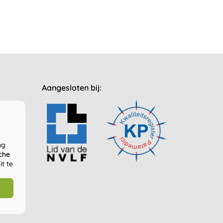
Aangesloten bij:
ng
che
t te